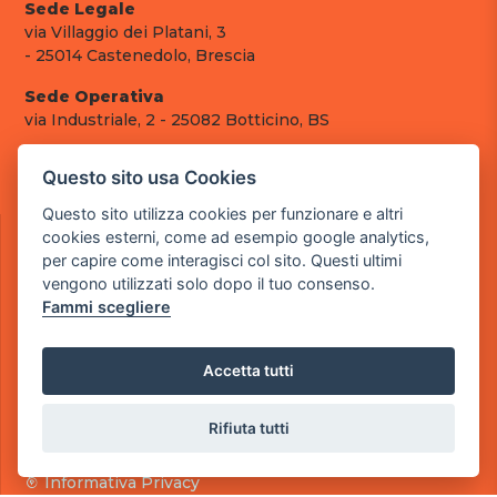
Sede Legale
via Villaggio dei Platani, 3
- 25014 Castenedolo, Brescia
Sede Operativa
via Industriale, 2 - 25082 Botticino, BS
Partita iva 03308130982
Questo sito usa Cookies
Cod. SDI: RMRCWXR
Questo sito utilizza cookies per funzionare e altri
CONTATTI
cookies esterni, come ad esempio google analytics,
e-mail: info@powergame.it
per capire come interagisci col sito. Questi ultimi
tel.: +39 030 376 2377
vengono utilizzati solo dopo il tuo consenso.
tel.: +39 030 336 6259
Fammi scegliere
pec: powergamesrl@legalmail.it
LINK UTILI
Accetta tutti
Chi siamo
Informazioni generali
Rifiuta tutti
Fai un pagamento
Documenti
Informativa Privacy