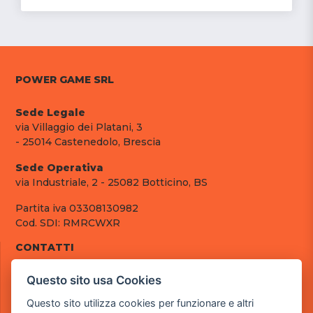
POWER GAME SRL
Sede Legale
via Villaggio dei Platani, 3
- 25014 Castenedolo, Brescia
Sede Operativa
via Industriale, 2 - 25082 Botticino, BS
Partita iva 03308130982
Cod. SDI: RMRCWXR
CONTATTI
e-mail: info@powergame.it
Questo sito usa Cookies
tel.: +39 030 376 2377
tel.: +39 030 336 6259
Questo sito utilizza cookies per funzionare e altri
pec: powergamesrl@legalmail.it