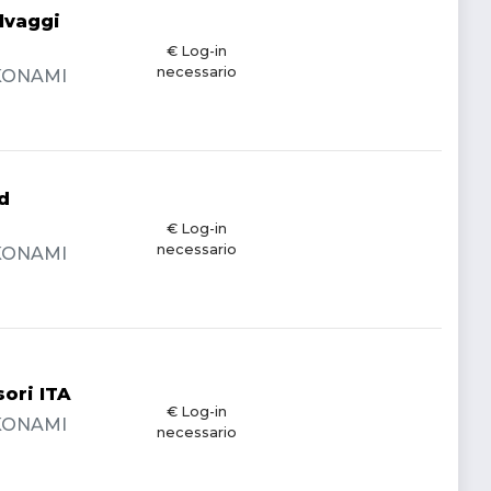
lvaggi
€ Log-in
necessario
- KONAMI
d
€ Log-in
necessario
- KONAMI
sori ITA
€ Log-in
- KONAMI
necessario