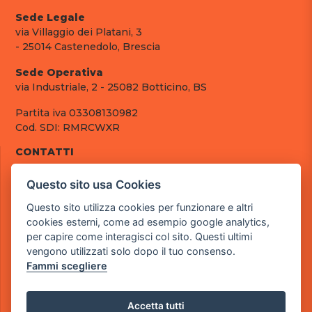
Sede Legale
via Villaggio dei Platani, 3
- 25014 Castenedolo, Brescia
Sede Operativa
via Industriale, 2 - 25082 Botticino, BS
Partita iva 03308130982
Cod. SDI: RMRCWXR
CONTATTI
e-mail: info@powergame.it
Questo sito usa Cookies
tel.: +39 030 376 2377
tel.: +39 030 336 6259
Questo sito utilizza cookies per funzionare e altri
pec: powergamesrl@legalmail.it
cookies esterni, come ad esempio google analytics,
per capire come interagisci col sito. Questi ultimi
LINK UTILI
vengono utilizzati solo dopo il tuo consenso.
Chi siamo
Fammi scegliere
Informazioni generali
Fai un pagamento
Documenti
Accetta tutti