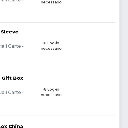
necessario
 Sleeve
€ Log-in
li Carte -
necessario
 Gift Box
€ Log-in
li Carte -
necessario
Box China