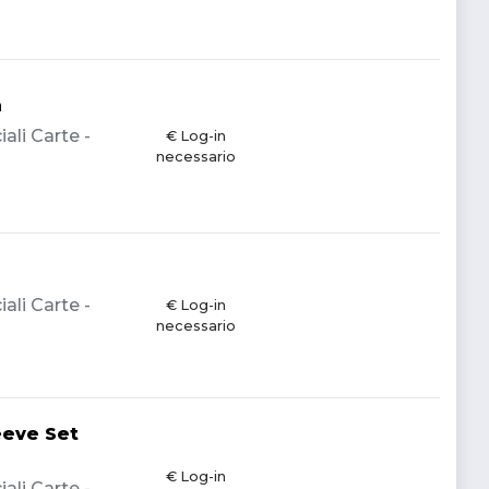
a
li Carte -
€ Log-in
necessario
li Carte -
€ Log-in
necessario
eeve Set
€ Log-in
li Carte -