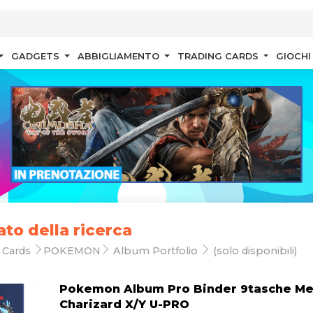
GADGETS
ABBIGLIAMENTO
TRADING CARDS
GIOCHI
ato della ricerca
 Cards
POKEMON
Album Portfolio
(solo disponibili)
Pokemon Album Pro Binder 9tasche M
Charizard X/Y U-PRO