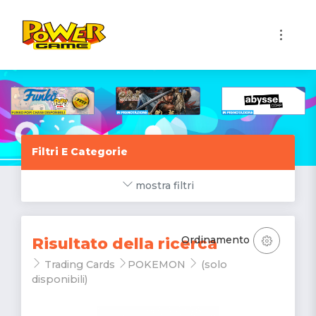
1
Filtri E Categorie
mostra filtri
Ordinamento
Risultato della ricerca
Trading Cards
POKEMON
(solo
disponibili)