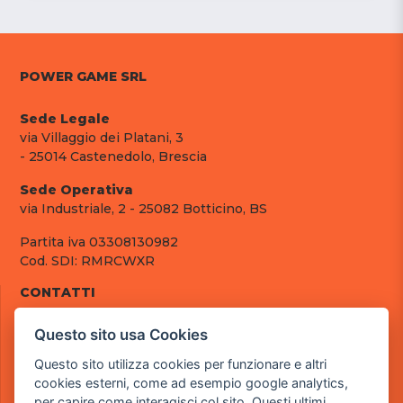
POWER GAME SRL
Sede Legale
via Villaggio dei Platani, 3
- 25014 Castenedolo, Brescia
Sede Operativa
via Industriale, 2 - 25082 Botticino, BS
Partita iva 03308130982
Cod. SDI: RMRCWXR
CONTATTI
e-mail: info@powergame.it
Questo sito usa Cookies
tel.: +39 030 376 2377
tel.: +39 030 336 6259
Questo sito utilizza cookies per funzionare e altri
pec: powergamesrl@legalmail.it
cookies esterni, come ad esempio google analytics,
per capire come interagisci col sito. Questi ultimi