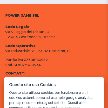
POWER GAME SRL
Sede Legale
via Villaggio dei Platani, 3
- 25014 Castenedolo, Brescia
Sede Operativa
via Industriale, 2 - 25082 Botticino, BS
Partita iva 03308130982
Cod. SDI: RMRCWXR
CONTATTI
e-mail: info@powergame.it
Questo sito usa Cookies
tel.: +39 030 376 2377
tel.: +39 030 336 6259
Questo sito utilizza cookies per funzionare e altri
pec: powergamesrl@legalmail.it
cookies esterni, come ad esempio google analytics,
per capire come interagisci col sito. Questi ultimi
LINK UTILI
vengono utilizzati solo dopo il tuo consenso.