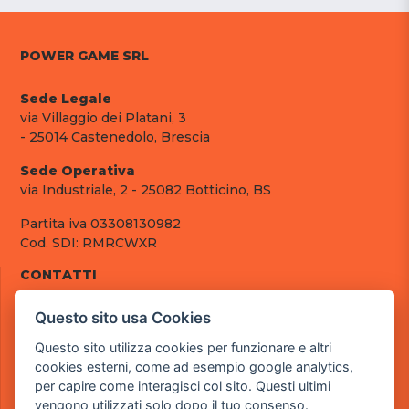
POWER GAME SRL
Sede Legale
via Villaggio dei Platani, 3
- 25014 Castenedolo, Brescia
Sede Operativa
via Industriale, 2 - 25082 Botticino, BS
Partita iva 03308130982
Cod. SDI: RMRCWXR
CONTATTI
e-mail: info@powergame.it
Questo sito usa Cookies
tel.: +39 030 376 2377
tel.: +39 030 336 6259
Questo sito utilizza cookies per funzionare e altri
pec: powergamesrl@legalmail.it
cookies esterni, come ad esempio google analytics,
per capire come interagisci col sito. Questi ultimi
LINK UTILI
vengono utilizzati solo dopo il tuo consenso.