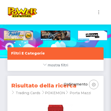
1
Filtri E Categorie
mostra filtri
Ordinamento
Risultato della ricerca
Trading Cards
POKEMON
Porta Mazzi