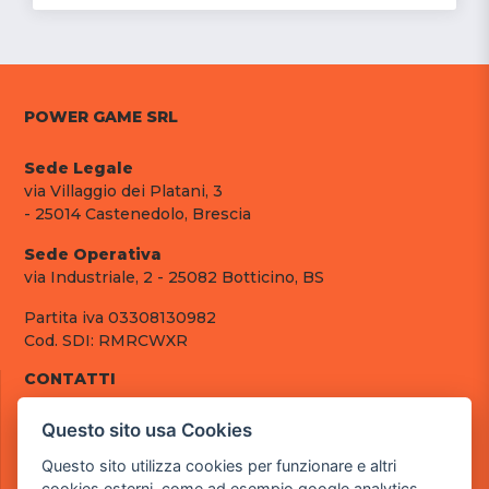
POWER GAME SRL
Sede Legale
via Villaggio dei Platani, 3
- 25014 Castenedolo, Brescia
Sede Operativa
via Industriale, 2 - 25082 Botticino, BS
Partita iva 03308130982
Cod. SDI: RMRCWXR
CONTATTI
e-mail: info@powergame.it
Questo sito usa Cookies
tel.: +39 030 376 2377
tel.: +39 030 336 6259
Questo sito utilizza cookies per funzionare e altri
pec: powergamesrl@legalmail.it
cookies esterni, come ad esempio google analytics,