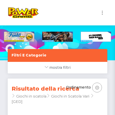
1
Filtri E Categorie
mostra filtri
Ordinamento
Risultato della ricerca
Giochi in scatola
Giochi in Scatola Vari
[GED]