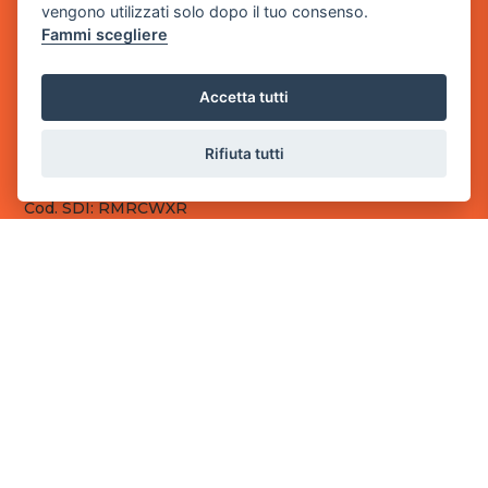
vengono utilizzati solo dopo il tuo consenso.
Fammi scegliere
Sede Legale
via Villaggio dei Platani, 3
- 25014 Castenedolo, Brescia
Accetta tutti
Sede Operativa
via Industriale, 2 - 25082 Botticino, BS
Rifiuta tutti
Partita iva 03308130982
Cod. SDI: RMRCWXR
CONTATTI
e-mail: info@powergame.it
tel.: +39 030 376 2377
tel.: +39 030 336 6259
pec: powergamesrl@legalmail.it
LINK UTILI
Chi siamo
Informazioni generali
Fai un pagamento
Documenti