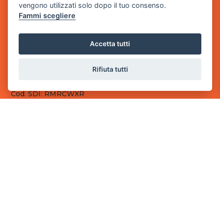
vengono utilizzati solo dopo il tuo consenso.
Fammi scegliere
Sede Legale
via Villaggio dei Platani, 3
- 25014 Castenedolo, Brescia
Accetta tutti
Sede Operativa
via Industriale, 2 - 25082 Botticino, BS
Rifiuta tutti
Partita iva 03308130982
Cod. SDI: RMRCWXR
CONTATTI
e-mail: info@powergame.it
tel.: +39 030 376 2377
tel.: +39 030 336 6259
pec: powergamesrl@legalmail.it
LINK UTILI
Chi siamo
Informazioni generali
Fai un pagamento
Documenti