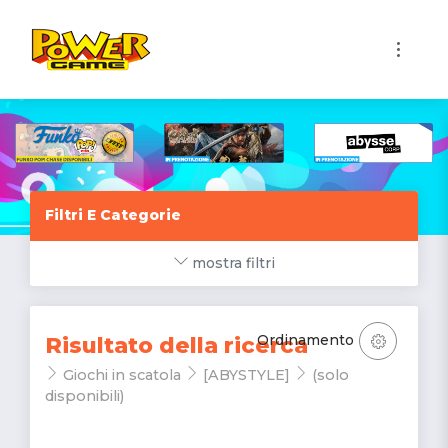
1
Filtri E Categorie
mostra filtri
Ordinamento
Risultato della ricerca
Giochi in scatola
[ABYSTYLE]
(solo
disponibili)