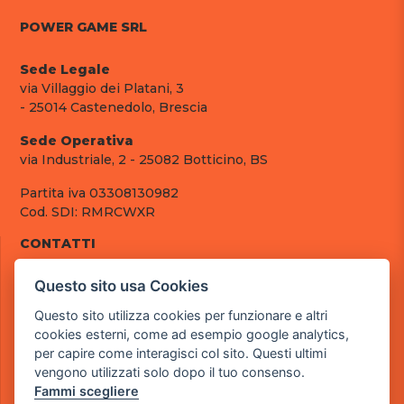
POWER GAME SRL
Sede Legale
via Villaggio dei Platani, 3
- 25014 Castenedolo, Brescia
Sede Operativa
via Industriale, 2 - 25082 Botticino, BS
Partita iva 03308130982
Cod. SDI: RMRCWXR
CONTATTI
e-mail: info@powergame.it
Questo sito usa Cookies
tel.: +39 030 376 2377
tel.: +39 030 336 6259
Questo sito utilizza cookies per funzionare e altri
pec: powergamesrl@legalmail.it
cookies esterni, come ad esempio google analytics,
per capire come interagisci col sito. Questi ultimi
LINK UTILI
vengono utilizzati solo dopo il tuo consenso.
Chi siamo
Fammi scegliere
Informazioni generali