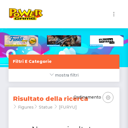
1
Filtri E Categorie
mostra filtri
Ordinamento
Risultato della ricerca
Figures
Statue
[FURYU]