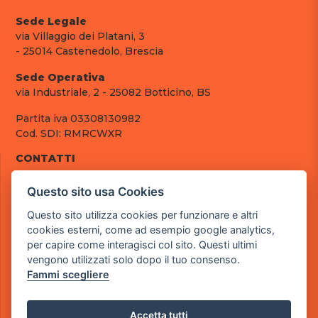
Sede Legale
via Villaggio dei Platani, 3
- 25014 Castenedolo, Brescia
Sede Operativa
via Industriale, 2 - 25082 Botticino, BS
Partita iva 03308130982
Cod. SDI: RMRCWXR
CONTATTI
e-mail: info@powergame.it
Questo sito usa Cookies
tel.: +39 030 376 2377
tel.: +39 030 336 6259
Questo sito utilizza cookies per funzionare e altri
pec: powergamesrl@legalmail.it
cookies esterni, come ad esempio google analytics,
per capire come interagisci col sito. Questi ultimi
LINK UTILI
vengono utilizzati solo dopo il tuo consenso.
Chi siamo
Fammi scegliere
Informazioni generali
Fai un pagamento
Documenti
Accetta tutti