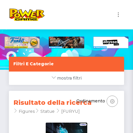
1
Filtri E Categorie
mostra filtri
Ordinamento
Risultato della ricerca
Figures
Statue
[FURYU]