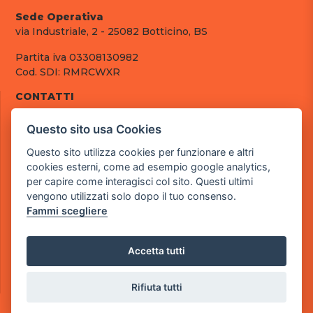
Sede Operativa
via Industriale, 2 - 25082 Botticino, BS
Partita iva 03308130982
Cod. SDI: RMRCWXR
CONTATTI
e-mail: info@powergame.it
Questo sito usa Cookies
tel.: +39 030 376 2377
tel.: +39 030 336 6259
Questo sito utilizza cookies per funzionare e altri
pec: powergamesrl@legalmail.it
cookies esterni, come ad esempio google analytics,
per capire come interagisci col sito. Questi ultimi
LINK UTILI
vengono utilizzati solo dopo il tuo consenso.
Chi siamo
Fammi scegliere
Informazioni generali
Fai un pagamento
Documenti
Accetta tutti
Informativa Privacy
Informativa sui Cookies
Rifiuta tutti