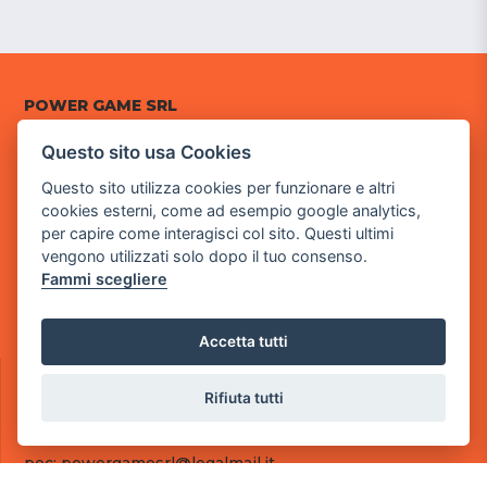
POWER GAME SRL
Questo sito usa Cookies
Sede Legale
via Villaggio dei Platani, 3
Questo sito utilizza cookies per funzionare e altri
- 25014 Castenedolo, Brescia
cookies esterni, come ad esempio google analytics,
per capire come interagisci col sito. Questi ultimi
Sede Operativa
vengono utilizzati solo dopo il tuo consenso.
via Industriale, 2 - 25082 Botticino, BS
Fammi scegliere
Partita iva 03308130982
Cod. SDI: RMRCWXR
Accetta tutti
CONTATTI
e-mail: info@powergame.it
Rifiuta tutti
tel.: +39 030 376 2377
tel.: +39 030 336 6259
pec: powergamesrl@legalmail.it