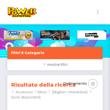
1
Filtri E Categorie
mostra filtri
Ordinamento
Risultato della ricerca
Accessori
Xbox
[Bigben Interactive]
(solo disponibili)