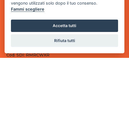
vengono utilizzati solo dopo il tuo consenso.
Fammi scegliere
Sede Legale
via Villaggio dei Platani, 3
- 25014 Castenedolo, Brescia
Accetta tutti
Sede Operativa
via Industriale, 2 - 25082 Botticino, BS
Rifiuta tutti
Partita iva 03308130982
Cod. SDI: RMRCWXR
CONTATTI
e-mail: info@powergame.it
tel.: +39 030 376 2377
tel.: +39 030 336 6259
pec: powergamesrl@legalmail.it
LINK UTILI
Chi siamo
Informazioni generali
Fai un pagamento
Documenti