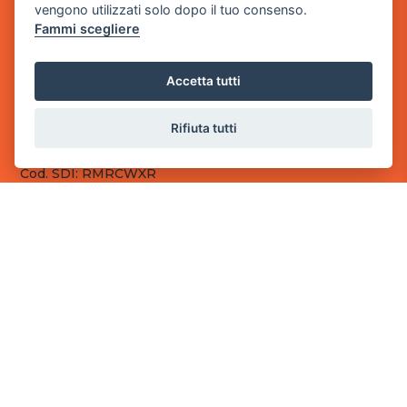
vengono utilizzati solo dopo il tuo consenso.
Fammi scegliere
Sede Legale
via Villaggio dei Platani, 3
- 25014 Castenedolo, Brescia
Accetta tutti
Sede Operativa
via Industriale, 2 - 25082 Botticino, BS
Rifiuta tutti
Partita iva 03308130982
Cod. SDI: RMRCWXR
CONTATTI
e-mail: info@powergame.it
tel.: +39 030 376 2377
tel.: +39 030 336 6259
pec: powergamesrl@legalmail.it
LINK UTILI
Chi siamo
Informazioni generali
Fai un pagamento
Documenti