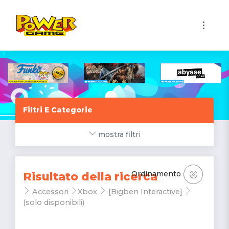
1
Filtri E Categorie
mostra filtri
Ordinamento
Risultato della ricerca
Accessori
Xbox
[Bigben Interactive]
(solo disponibili)