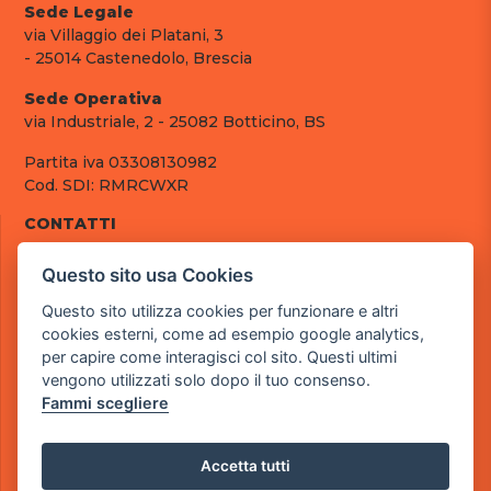
Sede Legale
via Villaggio dei Platani, 3
- 25014 Castenedolo, Brescia
Sede Operativa
via Industriale, 2 - 25082 Botticino, BS
Partita iva 03308130982
Cod. SDI: RMRCWXR
CONTATTI
e-mail: info@powergame.it
Questo sito usa Cookies
tel.: +39 030 376 2377
tel.: +39 030 336 6259
Questo sito utilizza cookies per funzionare e altri
pec: powergamesrl@legalmail.it
cookies esterni, come ad esempio google analytics,
per capire come interagisci col sito. Questi ultimi
LINK UTILI
vengono utilizzati solo dopo il tuo consenso.
Chi siamo
Fammi scegliere
Informazioni generali
Fai un pagamento
Documenti
Accetta tutti
Informativa Privacy