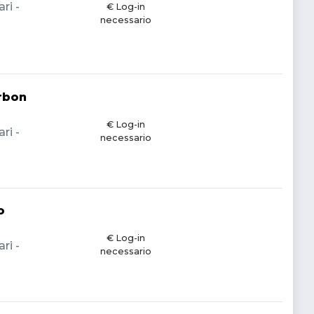
ri -
€ Log-in
necessario
rbon
€ Log-in
ri -
necessario
o
€ Log-in
ri -
necessario