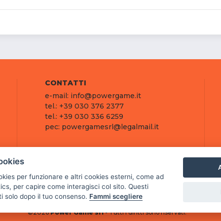
CONTATTI
e-mail: info@powergame.it
tel.: +39 030 376 2377
tel.: +39 030 336 6259
pec: powergamesrl@legalmail.it
ookies
A
ookies per funzionare e altri cookies esterni, come ad
cs, per capire come interagisci col sito. Questi
ti solo dopo il tuo consenso.
Fammi scegliere
©
2026
Power Game srl
- Tutti i diritti sono riservati.