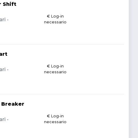
 Shift
€ Log-in
ri -
necessario
art
€ Log-in
ri -
necessario
e Breaker
€ Log-in
ri -
necessario