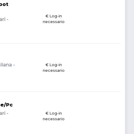
bot
€ Log-in
ri -
necessario
liana -
€ Log-in
necessario
ne/Pc
ri -
€ Log-in
necessario