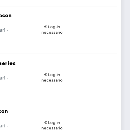
acon
€ Log-in
ri -
necessario
Series
€ Log-in
ri -
necessario
con
€ Log-in
ri -
necessario