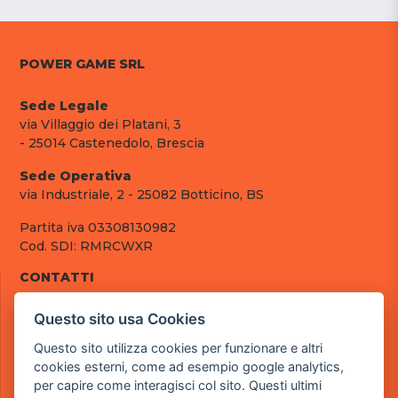
POWER GAME SRL
Sede Legale
via Villaggio dei Platani, 3
- 25014 Castenedolo, Brescia
Sede Operativa
via Industriale, 2 - 25082 Botticino, BS
Partita iva 03308130982
Cod. SDI: RMRCWXR
CONTATTI
e-mail: info@powergame.it
Questo sito usa Cookies
tel.: +39 030 376 2377
tel.: +39 030 336 6259
Questo sito utilizza cookies per funzionare e altri
pec: powergamesrl@legalmail.it
cookies esterni, come ad esempio google analytics,
per capire come interagisci col sito. Questi ultimi
LINK UTILI