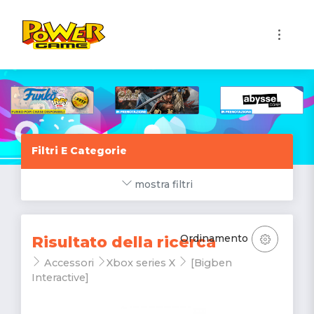
1
Filtri E Categorie
mostra filtri
Ordinamento
Risultato della ricerca
Accessori
Xbox series X
[Bigben
Interactive]