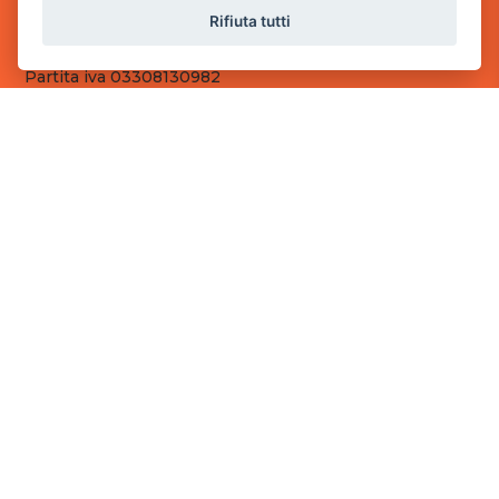
Sede Operativa
Rifiuta tutti
via Industriale, 2 - 25082 Botticino, BS
Partita iva 03308130982
Cod. SDI: RMRCWXR
CONTATTI
e-mail: info@powergame.it
tel.: +39 030 376 2377
tel.: +39 030 336 6259
pec: powergamesrl@legalmail.it
LINK UTILI
Chi siamo
Informazioni generali
Fai un pagamento
Documenti
Informativa Privacy
Informativa sui Cookies
©
2026
Power Game srl
- Tutti i diritti sono riservati.