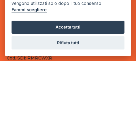
vengono utilizzati solo dopo il tuo consenso.
Fammi scegliere
Sede Legale
via Villaggio dei Platani, 3
- 25014 Castenedolo, Brescia
Accetta tutti
Sede Operativa
via Industriale, 2 - 25082 Botticino, BS
Rifiuta tutti
Partita iva 03308130982
Cod. SDI: RMRCWXR
CONTATTI
e-mail: info@powergame.it
tel.: +39 030 376 2377
tel.: +39 030 336 6259
pec: powergamesrl@legalmail.it
LINK UTILI
Chi siamo
Informazioni generali
Fai un pagamento
Documenti