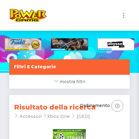
1
Filtri E Categorie
mostra filtri
Ordinamento
Risultato della ricerca
Accessori
Xbox One
[GED]