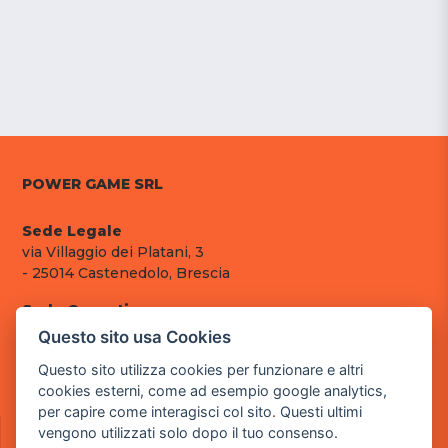
POWER GAME SRL
Sede Legale
via Villaggio dei Platani, 3
- 25014 Castenedolo, Brescia
Sede Operativa
via Industriale, 2 - 25082 Botticino, BS
Questo sito usa Cookies
Partita iva 03308130982
Questo sito utilizza cookies per funzionare e altri
Cod. SDI: RMRCWXR
cookies esterni, come ad esempio google analytics,
per capire come interagisci col sito. Questi ultimi
CONTATTI
vengono utilizzati solo dopo il tuo consenso.