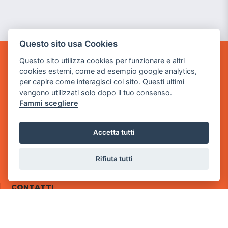
Questo sito usa Cookies
Questo sito utilizza cookies per funzionare e altri
POWER GAME SRL
cookies esterni, come ad esempio google analytics,
per capire come interagisci col sito. Questi ultimi
Sede Legale
vengono utilizzati solo dopo il tuo consenso.
via Villaggio dei Platani, 3
Fammi scegliere
- 25014 Castenedolo, Brescia
Sede Operativa
Accetta tutti
via Industriale, 2 - 25082 Botticino, BS
Partita iva 03308130982
Rifiuta tutti
Cod. SDI: RMRCWXR
CONTATTI
e-mail: info@powergame.it
tel.: +39 030 376 2377
tel.: +39 030 336 6259