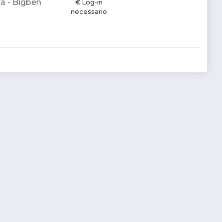
na - Bigben
€ Log-in
necessario