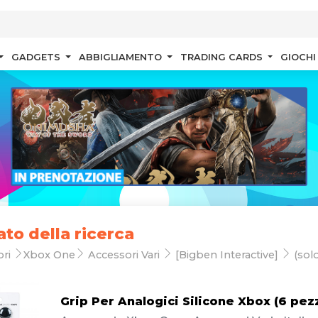
GADGETS
ABBIGLIAMENTO
TRADING CARDS
GIOCHI
ato della ricerca
ori
Xbox One
Accessori Vari
[Bigben Interactive]
(solo
Grip Per Analogici Silicone Xbox (6 pezz