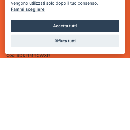
vengono utilizzati solo dopo il tuo consenso.
Fammi scegliere
Sede Legale
via Villaggio dei Platani, 3
- 25014 Castenedolo, Brescia
Accetta tutti
Sede Operativa
via Industriale, 2 - 25082 Botticino, BS
Rifiuta tutti
Partita iva 03308130982
Cod. SDI: RMRCWXR
CONTATTI
e-mail: info@powergame.it
tel.: +39 030 376 2377
tel.: +39 030 336 6259
pec: powergamesrl@legalmail.it
LINK UTILI
Chi siamo
Informazioni generali
Fai un pagamento
Documenti