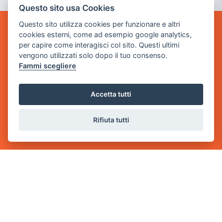
Questo sito usa Cookies
Questo sito utilizza cookies per funzionare e altri
cookies esterni, come ad esempio google analytics,
POWER GAME SRL
per capire come interagisci col sito. Questi ultimi
vengono utilizzati solo dopo il tuo consenso.
Sede Legale
Fammi scegliere
via Villaggio dei Platani, 3
- 25014 Castenedolo, Brescia
Accetta tutti
Sede Operativa
via Industriale, 2 - 25082 Botticino, BS
Rifiuta tutti
Partita iva 03308130982
Cod. SDI: RMRCWXR
CONTATTI
e-mail: info@powergame.it
tel.: +39 030 376 2377
tel.: +39 030 336 6259
pec: powergamesrl@legalmail.it
LINK UTILI