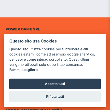
POWER GAME SRL
Questo sito usa Cookies
Sede Legale
via Villaggio dei Platani, 3
Questo sito utilizza cookies per funzionare e altri
- 25014 Castenedolo, Brescia
cookies esterni, come ad esempio google analytics,
per capire come interagisci col sito. Questi ultimi
Sede Operativa
vengono utilizzati solo dopo il tuo consenso.
via Industriale, 2 - 25082 Botticino, BS
Fammi scegliere
Partita iva 03308130982
Cod. SDI: RMRCWXR
Accetta tutti
CONTATTI
e-mail: info@powergame.it
Rifiuta tutti
tel.: +39 030 376 2377
tel.: +39 030 336 6259