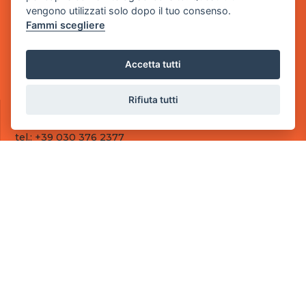
- 25014 Castenedolo, Brescia
vengono utilizzati solo dopo il tuo consenso.
Fammi scegliere
Sede Operativa
via Industriale, 2 - 25082 Botticino, BS
Accetta tutti
Partita iva 03308130982
Cod. SDI: RMRCWXR
Rifiuta tutti
CONTATTI
e-mail: info@powergame.it
tel.: +39 030 376 2377
tel.: +39 030 336 6259
pec: powergamesrl@legalmail.it
LINK UTILI
Chi siamo
Informazioni generali
Fai un pagamento
Documenti
Informativa Privacy
Informativa sui Cookies