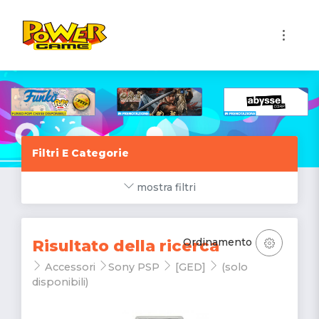
1
Filtri E Categorie
mostra filtri
Ordinamento
Risultato della ricerca
Accessori
Sony PSP
[GED]
(solo
disponibili)