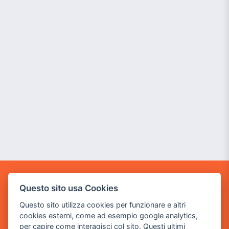
POWER GAME SRL
Questo sito usa Cookies
Questo sito utilizza cookies per funzionare e altri
Sede Legale
cookies esterni, come ad esempio google analytics,
via Villaggio dei Platani, 3
per capire come interagisci col sito. Questi ultimi