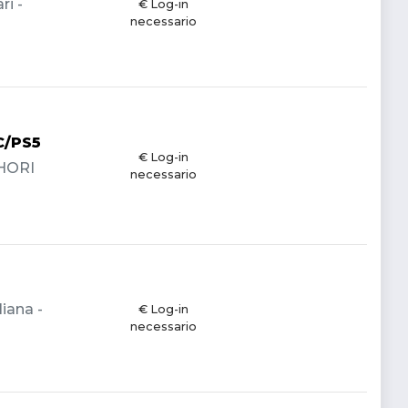
ri -
€ Log-in
necessario
C/PS5
€ Log-in
 HORI
necessario
liana -
€ Log-in
necessario