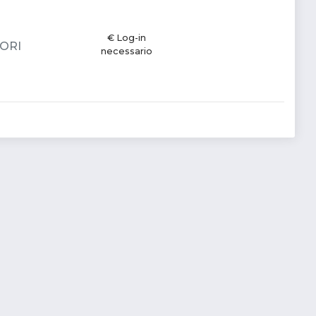
€ Log-in
HORI
necessario