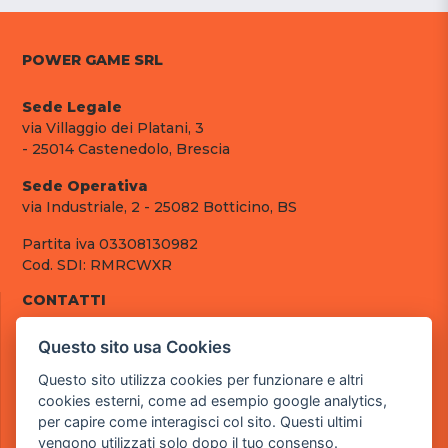
POWER GAME SRL
Sede Legale
via Villaggio dei Platani, 3
- 25014 Castenedolo, Brescia
Sede Operativa
via Industriale, 2 - 25082 Botticino, BS
Partita iva 03308130982
Cod. SDI: RMRCWXR
CONTATTI
e-mail: info@powergame.it
Questo sito usa Cookies
tel.: +39 030 376 2377
tel.: +39 030 336 6259
Questo sito utilizza cookies per funzionare e altri
pec: powergamesrl@legalmail.it
cookies esterni, come ad esempio google analytics,
per capire come interagisci col sito. Questi ultimi
LINK UTILI
vengono utilizzati solo dopo il tuo consenso.