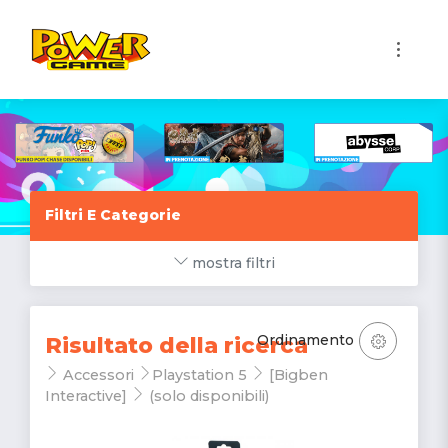
1
Filtri E Categorie
mostra filtri
Ordinamento
Risultato della ricerca
Accessori
Playstation 5
[Bigben
Interactive]
(solo disponibili)