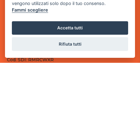
vengono utilizzati solo dopo il tuo consenso.
Fammi scegliere
Sede Legale
via Villaggio dei Platani, 3
- 25014 Castenedolo, Brescia
Accetta tutti
Sede Operativa
via Industriale, 2 - 25082 Botticino, BS
Rifiuta tutti
Partita iva 03308130982
Cod. SDI: RMRCWXR
CONTATTI
e-mail: info@powergame.it
tel.: +39 030 376 2377
tel.: +39 030 336 6259
pec: powergamesrl@legalmail.it
LINK UTILI
Chi siamo
Informazioni generali
Fai un pagamento
Documenti