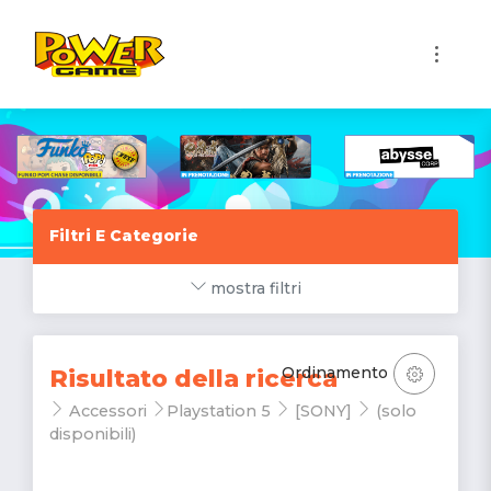
1
Filtri E Categorie
mostra filtri
Ordinamento
Risultato della ricerca
Accessori
Playstation 5
[SONY]
(solo
disponibili)