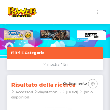
1
Filtri E Categorie
mostra filtri
Ordinamento
Risultato della ricerca
Accessori
Playstation 5
[HORI]
(solo
disponibili)