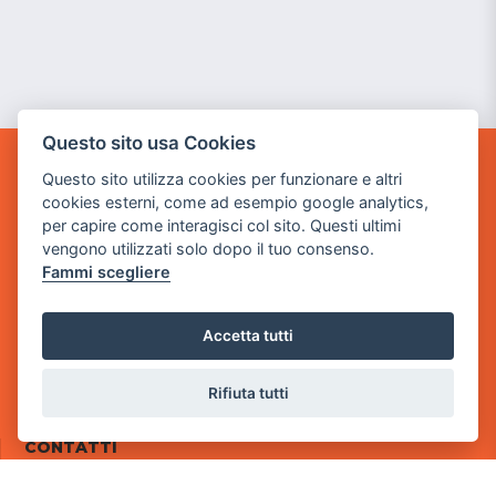
Questo sito usa Cookies
Questo sito utilizza cookies per funzionare e altri
POWER GAME SRL
cookies esterni, come ad esempio google analytics,
per capire come interagisci col sito. Questi ultimi
Sede Legale
vengono utilizzati solo dopo il tuo consenso.
via Villaggio dei Platani, 3
Fammi scegliere
- 25014 Castenedolo, Brescia
Sede Operativa
Accetta tutti
via Industriale, 2 - 25082 Botticino, BS
Partita iva 03308130982
Rifiuta tutti
Cod. SDI: RMRCWXR
CONTATTI
e-mail: info@powergame.it