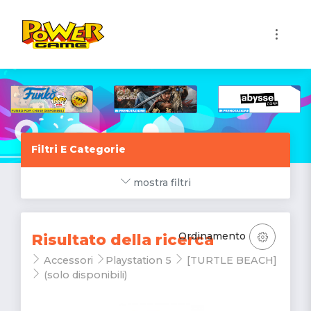
1
Filtri E Categorie
mostra filtri
Ordinamento
Risultato della ricerca
Accessori
Playstation 5
[TURTLE BEACH]
(solo disponibili)