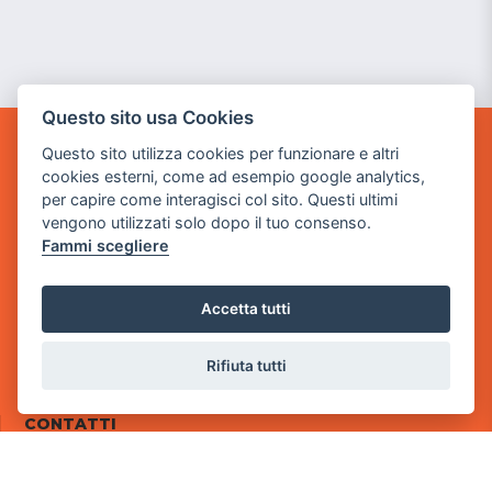
Questo sito usa Cookies
Questo sito utilizza cookies per funzionare e altri
POWER GAME SRL
cookies esterni, come ad esempio google analytics,
per capire come interagisci col sito. Questi ultimi
Sede Legale
vengono utilizzati solo dopo il tuo consenso.
via Villaggio dei Platani, 3
Fammi scegliere
- 25014 Castenedolo, Brescia
Sede Operativa
Accetta tutti
via Industriale, 2 - 25082 Botticino, BS
Partita iva 03308130982
Rifiuta tutti
Cod. SDI: RMRCWXR
CONTATTI
e-mail: info@powergame.it
tel.: +39 030 376 2377