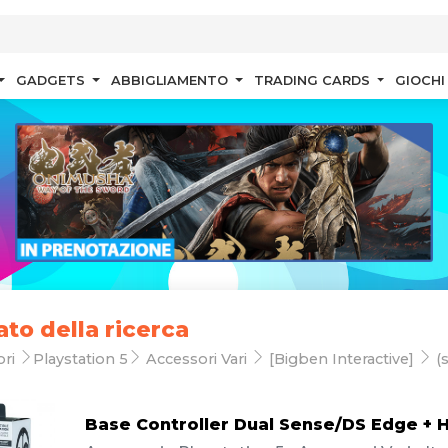
GADGETS
ABBIGLIAMENTO
TRADING CARDS
GIOCHI
ato della ricerca
ori
Playstation 5
Accessori Vari
[Bigben Interactive]
(s
Base Controller Dual Sense/DS Edge + 