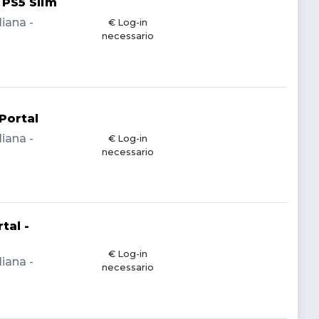
 PS5 Slim
liana -
€ Log-in
necessario
Portal
liana -
€ Log-in
necessario
tal -
€ Log-in
liana -
necessario