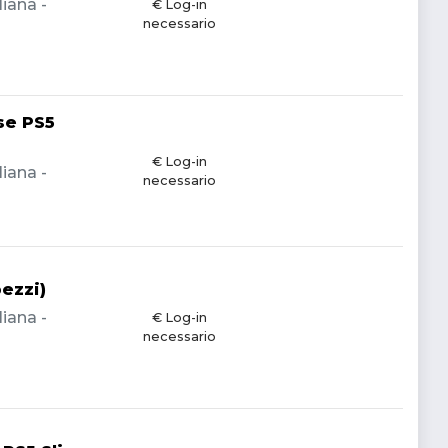
liana -
€ Log-in
necessario
se PS5
€ Log-in
liana -
necessario
pezzi)
liana -
€ Log-in
necessario