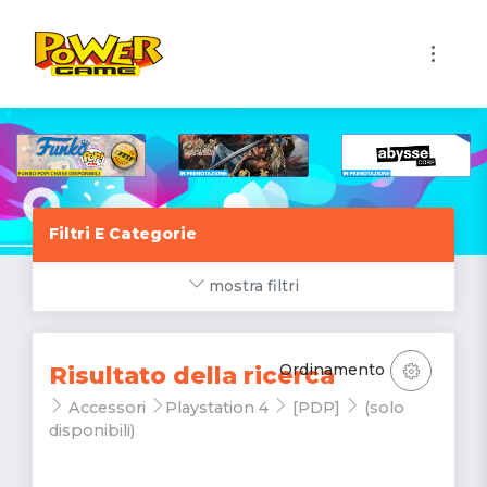
1
Filtri E Categorie
mostra filtri
Ordinamento
Risultato della ricerca
Accessori
Playstation 4
[PDP]
(solo
disponibili)