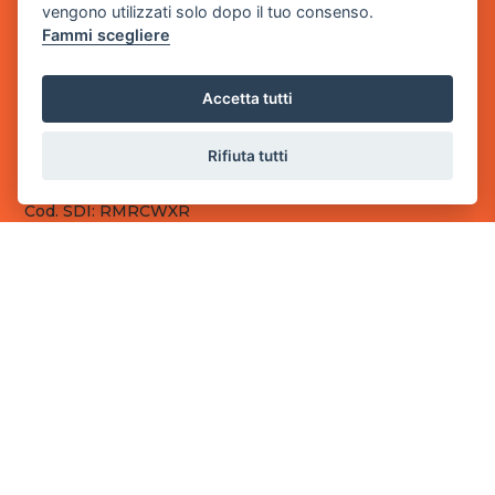
vengono utilizzati solo dopo il tuo consenso.
Fammi scegliere
Sede Legale
via Villaggio dei Platani, 3
- 25014 Castenedolo, Brescia
Accetta tutti
Sede Operativa
via Industriale, 2 - 25082 Botticino, BS
Rifiuta tutti
Partita iva 03308130982
Cod. SDI: RMRCWXR
CONTATTI
e-mail: info@powergame.it
tel.: +39 030 376 2377
tel.: +39 030 336 6259
pec: powergamesrl@legalmail.it
LINK UTILI
Chi siamo
Informazioni generali
Fai un pagamento
Documenti