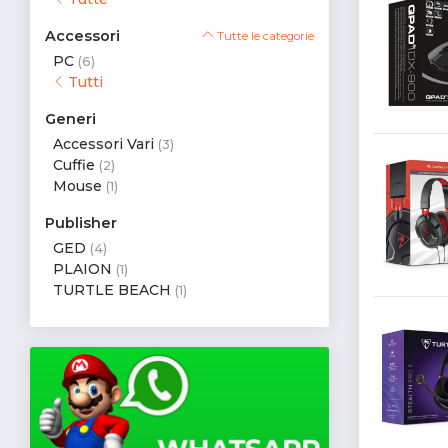
Accessori
Tutte le categorie
PC
(6)
Tutti
Generi
Accessori Vari
(3)
Cuffie
(2)
Mouse
(1)
Publisher
GED
(4)
PLAION
(1)
TURTLE BEACH
(1)