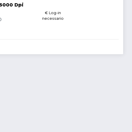
6000 Dpi
€ Log-in
necessario
D