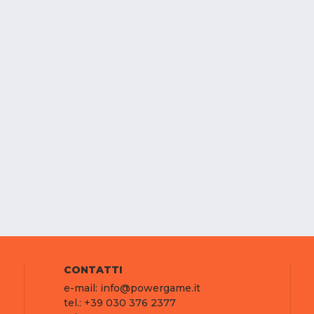
CONTATTI
e-mail: info@powergame.it
tel.: +39 030 376 2377