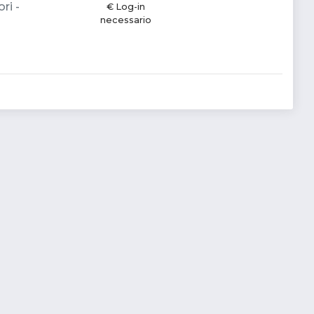
ri -
€ Log-in
necessario