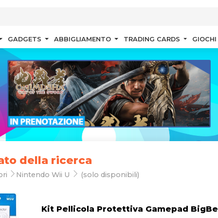
GADGETS
ABBIGLIAMENTO
TRADING CARDS
GIOCHI
ato della ricerca
ori
Nintendo Wii U
(solo disponibili)
Kit Pellicola Protettiva Gamepad BigB