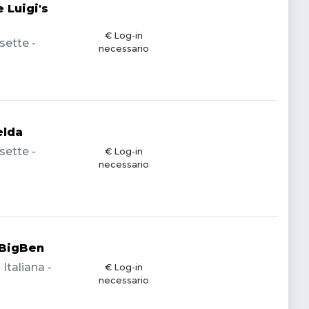
 Luigi's
€ Log-in
sette -
necessario
elda
sette -
€ Log-in
necessario
-BigBen
Italiana -
€ Log-in
necessario