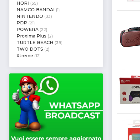
HORI
(55)
NAMCO BANDAI
(1)
NINTENDO
(33)
PDP
(21)
POWERA
(22)
Proxima Plus
(2)
TURTLE BEACH
(38)
TWO DOTS
(2)
Xtreme
(12)