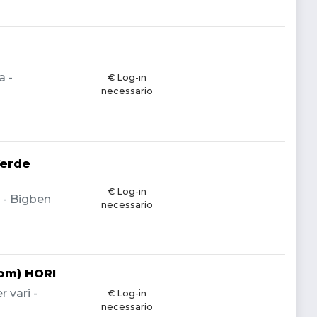
a -
€ Log-in
necessario
Verde
€ Log-in
a - Bigben
necessario
dom) HORI
 vari -
€ Log-in
necessario