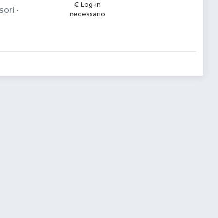
€ Log-in
ori -
necessario