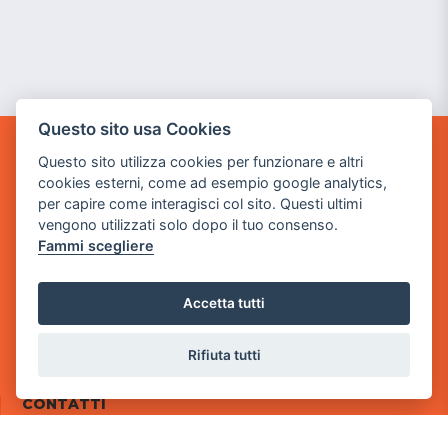
Questo sito usa Cookies
Questo sito utilizza cookies per funzionare e altri
POWER GAME SRL
cookies esterni, come ad esempio google analytics,
per capire come interagisci col sito. Questi ultimi
Sede Legale
vengono utilizzati solo dopo il tuo consenso.
via Villaggio dei Platani, 3
Fammi scegliere
- 25014 Castenedolo, Brescia
Sede Operativa
Accetta tutti
via Industriale, 2 - 25082 Botticino, BS
Partita iva 03308130982
Rifiuta tutti
Cod. SDI: RMRCWXR
CONTATTI
e-mail: info@powergame.it