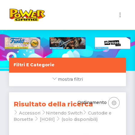
1
Filtri E Categorie
mostra filtri
Ordinamento
Risultato della ricerca
Accessori
Nintendo Switch
Custodie e
Borsette
[HORI]
(solo disponibili)