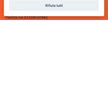
Sede Operativa
Rifiuta tutti
via Industriale, 2 - 25082 Botticino, BS
Partita iva 03308130982
Cod. SDI: RMRCWXR
CONTATTI
e-mail: info@powergame.it
tel.: +39 030 376 2377
tel.: +39 030 336 6259
pec: powergamesrl@legalmail.it
LINK UTILI
Chi siamo
Informazioni generali
Fai un pagamento
Documenti
Informativa Privacy
Informativa sui Cookies
©
2026
Power Game srl
- Tutti i diritti sono riservati.