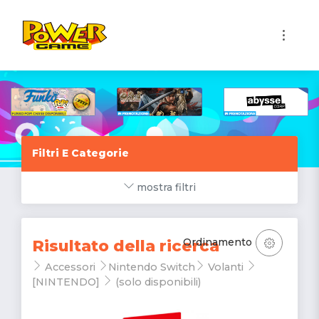
1
Filtri E Categorie
mostra filtri
Ordinamento
Risultato della ricerca
Accessori
Nintendo Switch
Volanti
[NINTENDO]
(solo disponibili)