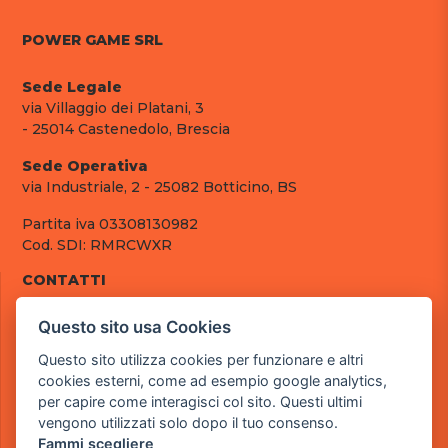
POWER GAME SRL
Sede Legale
via Villaggio dei Platani, 3
- 25014 Castenedolo, Brescia
Sede Operativa
via Industriale, 2 - 25082 Botticino, BS
Partita iva 03308130982
Cod. SDI: RMRCWXR
CONTATTI
e-mail: info@powergame.it
Questo sito usa Cookies
tel.: +39 030 376 2377
tel.: +39 030 336 6259
Questo sito utilizza cookies per funzionare e altri
pec: powergamesrl@legalmail.it
cookies esterni, come ad esempio google analytics,
per capire come interagisci col sito. Questi ultimi
LINK UTILI
vengono utilizzati solo dopo il tuo consenso.
Chi siamo
Fammi scegliere