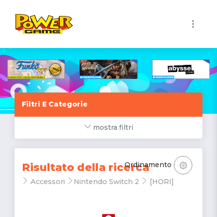
1
Filtri E Categorie
mostra filtri
Ordinamento
Risultato della ricerca
Accessori
Nintendo Switch 2
[HORI]