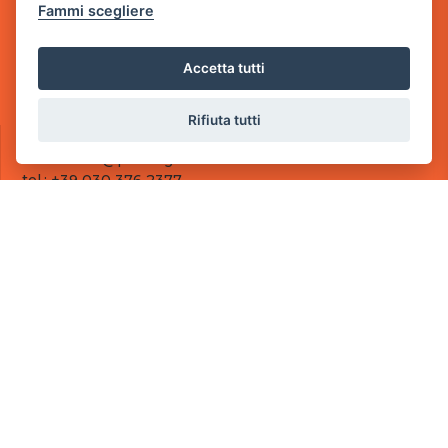
Fammi scegliere
Sede Operativa
via Industriale, 2 - 25082 Botticino, BS
Accetta tutti
Partita iva 03308130982
Cod. SDI: RMRCWXR
Rifiuta tutti
CONTATTI
e-mail: info@powergame.it
tel.: +39 030 376 2377
tel.: +39 030 336 6259
pec: powergamesrl@legalmail.it
LINK UTILI
Chi siamo
Informazioni generali
Fai un pagamento
Documenti
Informativa Privacy
Informativa sui Cookies
©
2026
Power Game srl
- Tutti i diritti sono riservati.