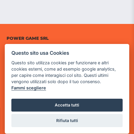
POWER GAME SRL
Sede Legale
Questo sito usa Cookies
via Villaggio dei Platani, 3
Questo sito utilizza cookies per funzionare e altri
- 25014 Castenedolo, Brescia
cookies esterni, come ad esempio google analytics,
per capire come interagisci col sito. Questi ultimi
Sede Operativa
vengono utilizzati solo dopo il tuo consenso.
via Industriale, 2 - 25082 Botticino, BS
Fammi scegliere
Partita iva 03308130982
Cod. SDI: RMRCWXR
Accetta tutti
CONTATTI
e-mail: info@powergame.it
Rifiuta tutti
tel.: +39 030 376 2377
tel.: +39 030 336 6259